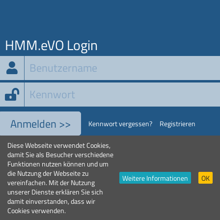
HMM.eVO Login
Anmelden >>
Kennwort vergessen?
Registrieren
Diese Webseite verwendet Cookies,
SUPPORT
damit Sie als Besucher verschiedene
Bei Fragen zur Anmeldung oder zur Anwendung erreichen Sie unseren
Funktionen nutzen können und um
Support unter (0800) 8882500. Der Anruf ist gebührenfrei. Gerne
die Nutzung der Webseite zu
Weitere Informationen
OK
können Sie sich auch kostenfrei per E-Mail an unseren Support wenden:
vereinfachen. Mit der Nutzung
support@hmmdeutschland.de
unserer Dienste erklären Sie sich
Bitte beachten Sie dabei unsere Servicezeiten:
damit einverstanden, dass wir
Montag bis Freitag 8:00
bis 18:00 Uhr.
Cookies verwenden.